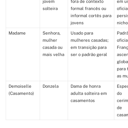
jovem
fora de contexto
em u
solteira
formal francês ou
oficia
informal cortês para
persi
jovens
nicho
Madame
Senhora,
Usado para
Padr
mulher
mulheres casadas;
oficia
casada ou
em transição para
Fran
mais velha
ser o padrão geral
asce
glob
para 
as m
Demoiselle
Donzela
Dama de honra
Espec
(Casamento)
adulta solteira em
do
casamentos
cerim
de
casa