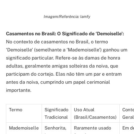
Imagem/Referência: Iamfy
Casamentos no Brasil: O Significado de ‘Demoiselle’:
No contexto de casamentos no Brasil, o termo
‘Demoiselle’ (semelhante a ‘Mademoiselle’) ganhou um
significado particular. Refere-se às damas de honra
adultas, geralmente amigas solteiras da noiva, que
participam do cortejo. Elas não têm um par e entram
antes da noiva, cumprindo um papel cerimonial
importante.
Termo
Significado
Uso Atual
Cont
Tradicional
(Brasil/Casamentos)
Geral
Mademoiselle
Senhorita,
Raramente usado
Em de