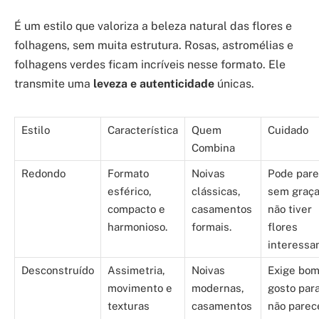
É um estilo que valoriza a beleza natural das flores e
folhagens, sem muita estrutura. Rosas, astromélias e
folhagens verdes ficam incríveis nesse formato. Ele
transmite uma
leveza e autenticidade
únicas.
Estilo
Característica
Quem
Cuidado
Combina
Redondo
Formato
Noivas
Pode pare
esférico,
clássicas,
sem graça
compacto e
casamentos
não tiver
harmonioso.
formais.
flores
interessa
Desconstruído
Assimetria,
Noivas
Exige bo
movimento e
modernas,
gosto par
texturas
casamentos
não parec