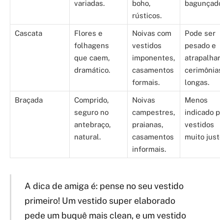
variadas.
boho,
bagunçado
rústicos.
Cascata
Flores e
Noivas com
Pode ser
folhagens
vestidos
pesado e
que caem,
imponentes,
atrapalha
dramático.
casamentos
cerimônia
formais.
longas.
Braçada
Comprido,
Noivas
Menos
seguro no
campestres,
indicado 
antebraço,
praianas,
vestidos
natural.
casamentos
muito just
informais.
A dica de amiga é: pense no seu vestido
primeiro! Um vestido super elaborado
pede um buquê mais clean, e um vestido