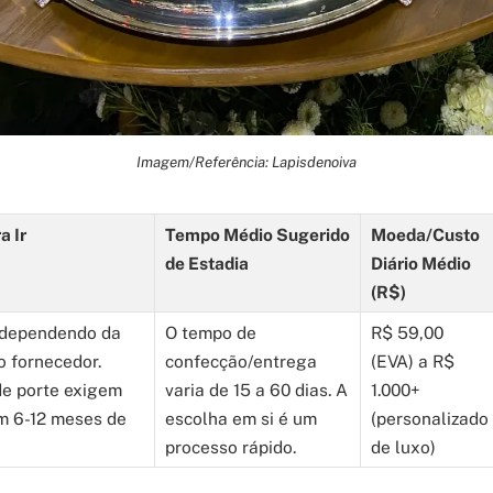
Imagem/Referência: Lapisdenoiva
a Ir
Tempo Médio Sugerido
Moeda/Custo
de Estadia
Diário Médio
(R$)
 dependendo da
O tempo de
R$ 59,00
o fornecedor.
confecção/entrega
(EVA) a R$
de porte exigem
varia de 15 a 60 dias. A
1.000+
m 6-12 meses de
escolha em si é um
(personalizado
processo rápido.
de luxo)