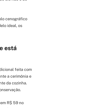
olo cenográfico
elo ideal, os
e está
icional feita com
ante a cerimônia e
nte da cozinha.
conservação.
 em R$ 59 no