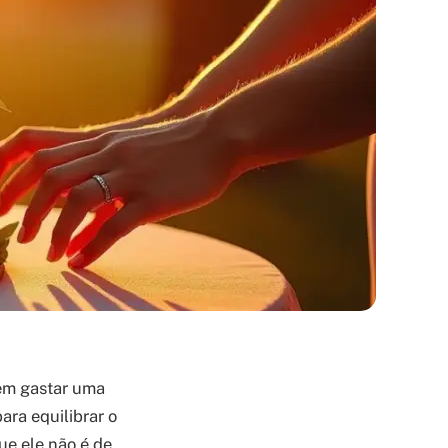
sem gastar uma
ara equilibrar o
ue ele não é de