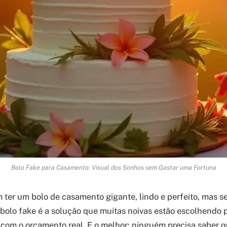
Bolo Fake para Casamento: Visual dos Sonhos sem Gastar uma Fortuna
 ter um bolo de casamento gigante, lindo e perfeito, mas 
 bolo fake é a solução que muitas noivas estão escolhendo p
 com o orçamento real. E o melhor: ninguém precisa saber q