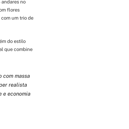
 andares no
om flores
e com um trio de
ém do estilo
ial que combine
do com massa
er realista
de e economia